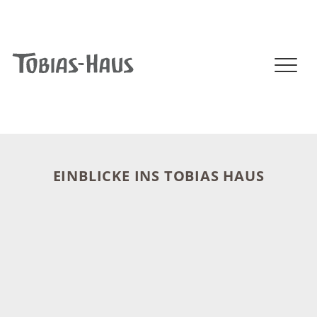
+49 (0)41 02 - 806 - 0
|
info@tobias-haus.de
NAVIGATION (MOBILE)
EINBLICKE INS TOBIAS HAUS