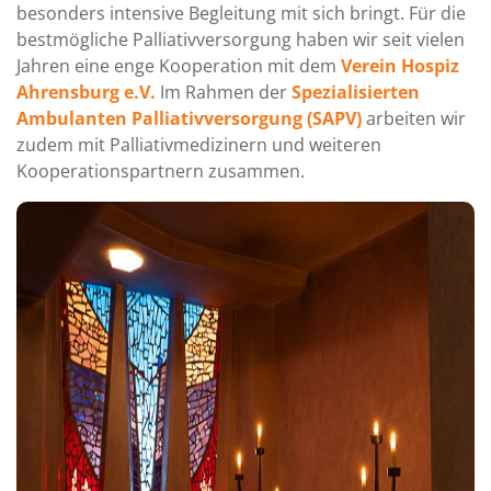
besonders intensive Begleitung mit sich bringt. Für die
bestmögliche Palliativversorgung haben wir seit vielen
Jahren eine enge Kooperation mit dem
Verein Hospiz
Ahrensburg e.V.
Im Rahmen der
Spezialisierten
Ambulanten Palliativversorgung (SAPV)
arbeiten wir
zudem mit Palliativmedizinern und weiteren
Kooperationspartnern zusammen.