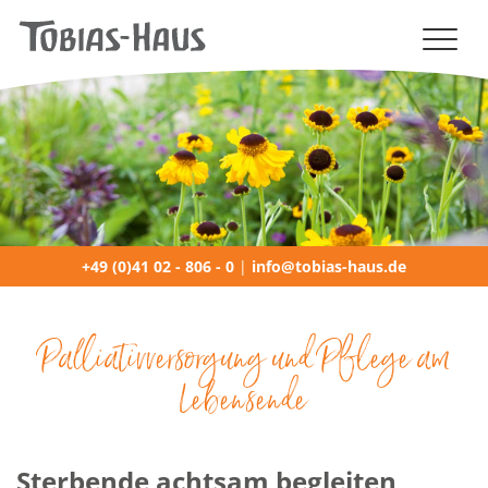
NAVIGATION (MOBILE)
+49 (0)41 02 - 806 - 0
|
info@tobias-haus.de
Palliativversorgung und Pflege am
Lebensende
Sterbende achtsam begleiten