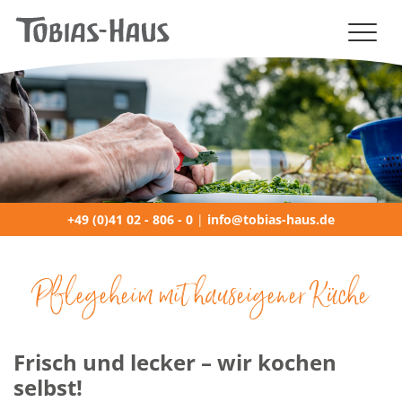
NAVIGATION (MOBILE)
+49 (0)41 02 - 806 - 0
|
info@tobias-haus.de
Pflegeheim mit hauseigener Küche
Frisch und lecker – wir kochen
selbst!