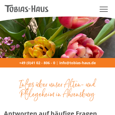
NAVIGATION (MOBILE)
+49 (0)41 02 - 806 - 0
|
info@tobias-haus.de
Infos über unser Alten- und
Pflegeheim in Ahrensburg
Antworten auf häufige Fragen