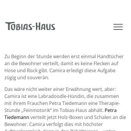
+49 (0)41 02 - 806 - 0
|
info@tobias-haus.de
NAVIGATION (MOBILE)
Zu Beginn der Stunde werden erst einmal Handtücher
an die Bewohner verteilt, damit es keine Flecken auf
Hose und Rock gibt. Camira erledigt diese Aufgabe
zügig und souverän.
Das wäre nicht weiter einer Erwähnung wert, aber:
Camira ist eine Labradoodle-Hündin, die zusammen
mit ihrem Frauchen Petra Tiedemann eine Therapie-
Stunde „Feinmotorik“ im Tobias-Haus abhält.
Petra
Tiedemann
verteilt jetzt Holz-Boxen und Schalen an die
Bewohner. Camira verfolgt dies mit höchster