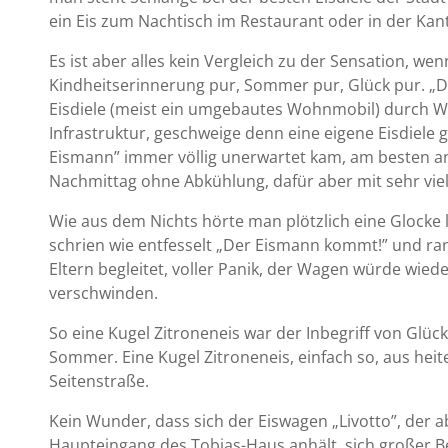
ein Eis zum Nachtisch im Restaurant oder in der Kant
Es ist aber alles kein Vergleich zu der Sensation, w
Kindheitserinnerung pur, Sommer pur, Glück pur. „D
Eisdiele (meist ein umgebautes Wohnmobil) durch W
Infrastruktur, geschweige denn eine eigene Eisdiele 
Eismann” immer völlig unerwartet kam, am besten 
Nachmittag ohne Abkühlung, dafür aber mit sehr viel
Wie aus dem Nichts hörte man plötzlich eine Glocke l
schrien wie entfesselt „Der Eismann kommt!” und rann
Eltern begleitet, voller Panik, der Wagen würde wie
verschwinden.
So eine Kugel Zitroneneis war der Inbegriff von Glüc
Sommer. Eine Kugel Zitroneneis, einfach so, aus hei
Seitenstraße.
Kein Wunder, dass sich der Eiswagen „Livotto”, der 
Haupteingang des Tobias-Haus anhält, sich großer B