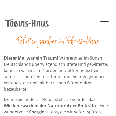
+49 (0)41 02 - 806 - 0
|
info@tobias-haus.de
NAVIGATION (MOBILE)
Blütenzauber im Tobias-Haus
Dieser Mai war ein Traum!
Während es im Süden
Deutschlands überwiegend schüttete und gewitterte,
konnten wir uns im Norden an viel Sonnenschein,
sommerlichen Temperaturen und einer Vegetation
erfreuen, die uns mit herrlichen Blütendüften
bezauberte.
Denn kein anderer Monat steht so sehr für das
Wiedererwachen der Natur und der Erdkräfte.
Eine
wundervolle
Energie
ist das, die wir sofort spüren,